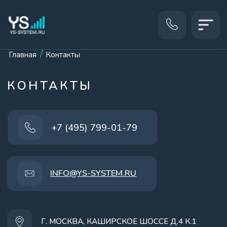
Усилитель Инте
КАТ
Телекоммуника
Телекоммуника
/
Главная
Контакты
КОНТАКТЫ
+7 (495) 799-01-79
INFO@YS-SYSTEM.RU
Г. МОСКВА, КАШИРСКОЕ ШОССЕ Д.4 К.1
Написать нам в Max