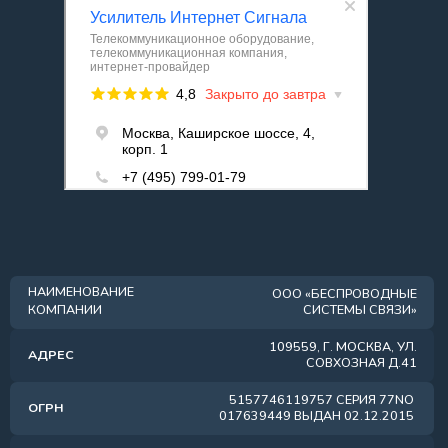
СОВХОЗНАЯ Д.41
5157746119757 СЕРИЯ 77NO
ОГРН
017639449 ВЫДАН 02.12.2015
7723421010 \
ИНН / КПП
772301001
РАСЧЕТНЫЙ СЧЕТ
40702810601060001114
КОРРЕСПОНДЕНТСКИЙ
30101810145250000411
СЧЕТ
ФИЛИАЛ “ЦЕНТРАЛЬНЫЙ”БАНКАВТБ
БАНК
(ПАО) Г.МОСКВА
БИК
044525411
ОКТМО
45389000000
ОКОГУ
4210014
ОКОПФ
12300
ОКАТО
45290568000
ОКВЭД
52.61.2
ОКПО