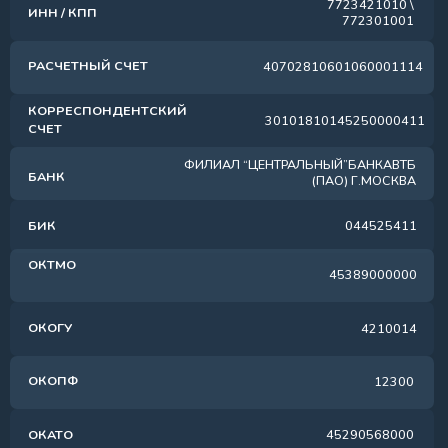
46471816
+7 (495) 799-01-79
INFO@YS-SYSTEM.RU
ООО «Беспроводные Системы Связи»
ИНН 7723421010
Адрес
109559, г. Москва, ул. Совхозная д.41
Оставить заявку