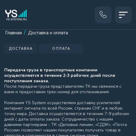
КАТ
/
Главная
Доставка и оплата
ДОСТАВКА
ОПЛАТА
Передача груза в транспортные компании
осуществляется в течение 2-3 рабочих дней после
поступления заказа.
После передачи груза представителям ТК мы свяжемся с
вами и предоставим трек-номер для отслеживания.
Компания YS System осуществляем доставку усилителей
интернет сигнала по всей России, странам СНГ и в любую
точку мира. Доставка осуществляется в течении 7-9 рабочих
дней с даты оплаты заказа. Сотрудничество с нашим
давними партнерами - ТК «Деловые линии», «СДЭК», «Почта
России» позволяет нашим покупателям получать товар в
целости и сохранности в самые сжатые сроки.
Пожалуйста обратите внимание на то, что обработка и
доставка заказа при использовании способа доставки
«транспортной компанией» возможны только после
получения 100% предоплаты за заказанный товар.