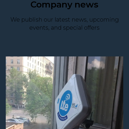
Company news
We publish our latest news, upcoming
events, and special offers
+7 (495) 799-01-79
INFO@YS-SYSTEM.RU
ООО «Беспроводные Системы Связи»
ИНН 7723421010
Адрес
109559, г. Москва, ул. Совхозная д.41