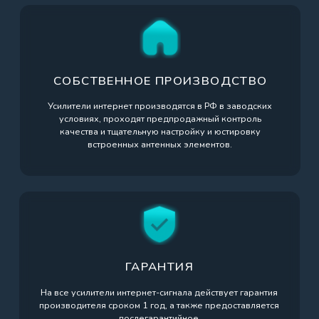
+7 (495) 799-01-79
INFO@YS-SYSTEM.RU
ООО «Беспроводные Системы Связи»
ИНН 7723421010
Адрес
109559, г. Москва, ул. Совхозная д.41