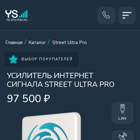
КАТ
СРОК СЛУЖБЫ: ОТ 10 ЛЕТ
/
/
Главная
Каталог
Street Ultra Pro
ВЫБОР ПОКУПАТЕЛЕЙ
УСИЛИТЕЛЬ ИНТЕРНЕТ
СИГНАЛА STREET ULTRA PRO
97 500 ₽
LAN
22 DBI
2 SIM