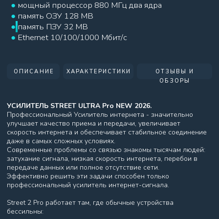
застройки или гористой местности
Обычные антенны, модемы и стандартные 3G/4G-роутеры не
справляются с такими задачами.
⚠️ Важно: безопасность прежде всего
Многие пользователи, пытаясь сэкономить, приобретают
дешевые несертифицированные репитеры и антенны. Такие
устройства могут не только не решить проблему, но и
создать дополнительные риски — как для качества связи,
так и для здоровья.
Поэтому выбор оборудования должен быть осознанным и
безопасным.
🚀 Почему стоит выбрать усилитель интернета STREET
ULTRA PRO ?
✔
стабильный сигнал даже в сложных условиях
✔
высокая скорость интернета
✔
улучшение качества связи и передачи данных
✔
работа в зонах с частичным или полным отсутствием сети
✔
сертифицированное и безопасное оборудование
Многие сначала тратят время и деньги на эксперименты:
покупают разные модемы, роутеры, антенны и репитеры, но
так и не получают нужного результата.
Зачем переплачивать и терять время, если есть готовое
решение?
✅ Решение всех проблем за 1 день
STREET ULTRA Pro — это:
скоростной и стабильный интернет
качественный сигнал, без помех
безопасное использование
комфорт в работе без перебоев и «головной боли»
★
Усилитель работает с любыми сим картами
★
Усиление до 22 Dbi