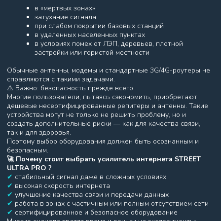
★
Усиление сотовой связи интернет сигнала.
★
Работает в сетях 3G и LTE любых операторов по всей
России, СНГ.
★
Скорость передачи данных до 1000/150Mbs по Wıfı.
★
Новый мощный встроенный Wıfı (Вай Фай) модуль, с
усиленными антеннами.
★
Сканирование Wıfı сетей и выбор свободных частот.
★
LTE модем, категории Cat.12
★
Sim Слот на 2 Сим карты, что позволяет использовать 2
провайдера.
★
Поддержка Агрегации и выбора 3х частот.
★
Функция сканирования в сетях 4G/Lte базовых станций.
★
Выбор и фиксация лучших базовых станций, до 2х вышек
операторов.
★
Функция Тест скорости прямо в интерфейсе.
★
Усилитель работает при температурах - 40 и + 85.
★
Максимальное потребление вместе с подогревом всего
4Вт.
➧ Протоколы испытаний в климатической камере: -40С/+85С.
Усилители прошли сертификацию, для работы в суровых
климатический условиях для работы в России.
➧ Получена декларация соответствия ТРТС.
➧Термодатчик, обеспечивает теплый запуск усилителя, когда
температура опускается ниже -10с , резисторы разогревают
плату перед запуском, после прогрев отключается.
МИНИМАЛЬНЫЙ СРОК СЛУЖБЫ 10 ЛЕТ.