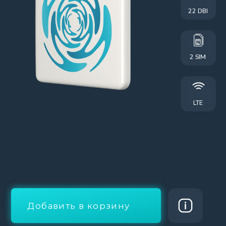
LTE
Добавить в корзину
Рассрочка
КУПИЛИ
15521
25 КМ
WI FI 6
IP 66
МОДЕЛЕЙ
Street Ultra Pro — Самый мощный усилитель
интернет сигнала сотовой связи.
Усилитель интернет сигнала всех сотовых
операторов
—
Yota, Мегафон, Билайн, МТС, Теле2 и другие.