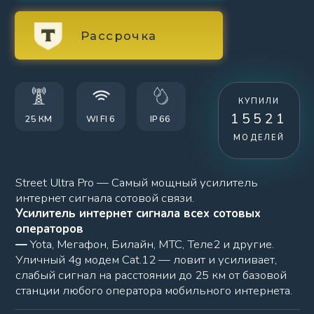
Уличный 4g модем Cat.12 — ловит и усиливает,
слабый сигнал на расстоянии до 25 км от базовой
станции любого оператора мобильного интернета.
●
мощный процессор 880 МГц два ядра
●
память ОЗУ 128 МВ
●
память ПЗУ 32 МВ
●
Еthеrnеt 10/100/1000 Мбит/с
ОПИСАНИЕ
ХАРАКТЕРИСТИКИ
ОТЗЫВЫ И
ОБЗОРЫ
УСИЛИТЕЛЬ STREET ULTRA Pro NEW 2026.
Профессиональный Усилитель интернета - значительно
улучшает качество приема и передачи, увеличивает
скорость интернета и обеспечивает стабильное соединение
даже в самых сложных условиях.
Современные проблемы со связью знакомы тысячам людей:
затухание сигнала, низкая скорость интернета, перебои в
передаче данных или полное отсутствие сети.
Эффективно решить эти задачи способен только
профессиональный усилитель интернет-сигнала.
Street 2 Pro работает там, где обычные устройства
бессильны:
в «мертвых зонах»
затухание сигнала
при слабом покрытии базовых станций
в удаленных населенных пунктах
в условиях помех от ЛЭП, деревьев, плотной